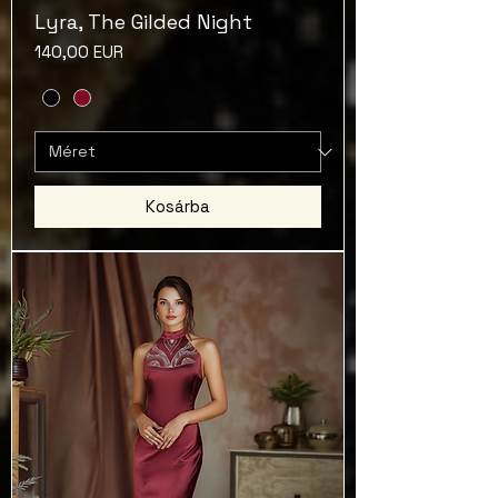
Lyra, The Gilded Night
Ár
140,00 EUR
Kosárba