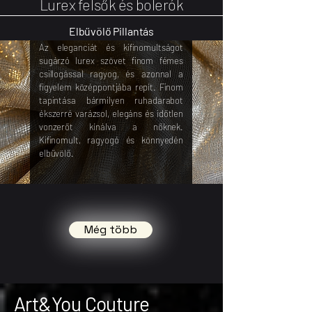
Lurex felsők és bolerók
Elbűvölő Pillantás
Az eleganciát és kifinomultságot
sugárzó lurex szövet finom fémes
csillogással ragyog, és azonnal a
figyelem középpontjába repít. Finom
tapintása bármilyen ruhadarabot
ékszerré varázsol, elegáns és időtlen
vonzerőt kínálva a nőknek.
Kifinomult, ragyogó és könnyedén
elbűvölő.
Még több
Art&You Couture