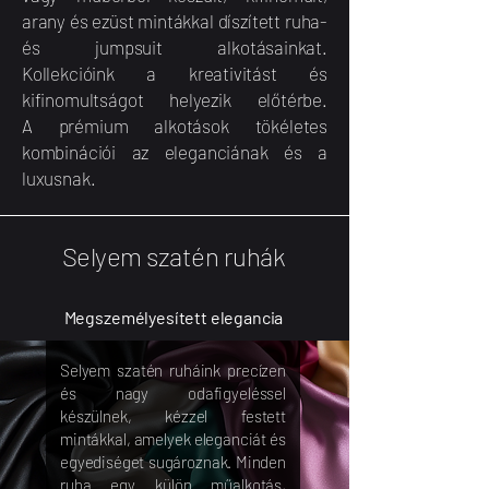
arany és ezüst mintákkal díszített ruha-
és jumpsuit alkotásainkat.
Kollekcióink a kreativitást és
kifinomultságot helyezik előtérbe.
A prémium alkotások tökéletes
kombinációi az eleganciának és a
luxusnak.
Selyem szatén ruhák
Megszemélyesített elegancia
Selyem szatén ruháink precízen
és nagy odafigyeléssel
készülnek, kézzel festett
mintákkal, amelyek eleganciát és
egyediséget sugároznak. Minden
ruha egy külön műalkotás,