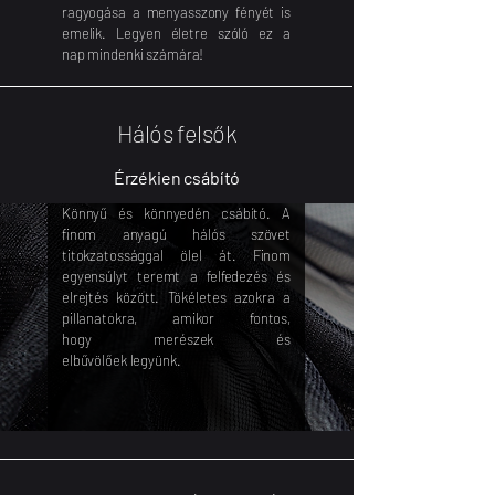
ragyogása a menyasszony fényét is
emelik. Legyen életre szóló ez a
nap mindenki számára!
Hálós felsők
Érzékien csábító
Könnyű és könnyedén csábító. A
finom anyagú hálós szövet
titokzatossággal ölel át. Finom
egyensúlyt teremt a felfedezés és
elrejtés között. Tökéletes azokra a
pillanatokra, amikor fontos,
hogy merészek és
elbűvölőek legyünk.