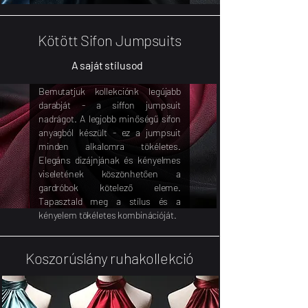
Kötött Sifon Jumpsuits
A saját stílusod
Bemutatjuk kollekciónk legújabb
darabját - a siffon jumpsuit
nadrágot. A legjobb minőségű sifon
anyagból készült - ez a jumpsuit
minden alkalomra tökéletes.
Elegáns dizájnjának és kényelmes
viseletének köszönhetően a
gardróbok kötelező eleme.
Tapasztald meg a stílus és a
kényelem tökéletes kombinációját.
Koszorúslány ruhakollekció