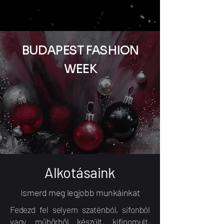
BUDAPEST FASHION
WEEK
Alkotásaink
Ismerd meg legjobb munkáinkat
Fedezd fel selyem szaténból, sifonból
vagy műbőrből készült, kifinomult,