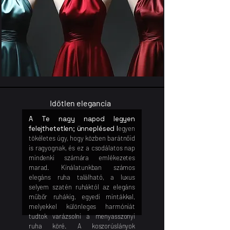
Időtlen elegancia
A Te nagy napod legyen
felejthetetlen; ünneplésed l
egyen
tökéletes úgy, hogy közben barátnőid
is ragyognak, és ez a csodálatos nap
mindenki számára emlékezetes
marad. Kínálatunkban számos
elegáns ruha található, a luxus
selyem szatén ruháktól az elegáns
műbőr ruhákig, egyedi mintákkal,
melyekkel különleges harmóniát
tudtok varázsolni a menyasszonyi
ruha köré. A koszorúslányok