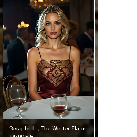
Seraphelle, The Winter Flame
Ár
165,00 EUR