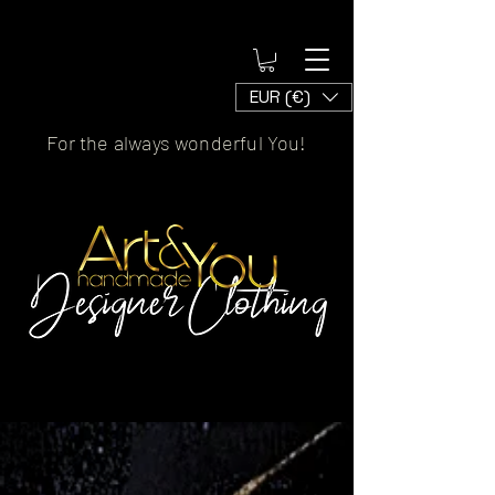
EUR (€)
For the always wonderful You!
Artscaled by&handmade