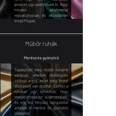
amelyet úgy alakítottunk ki, hogy
minden alkalommal
magabiztosnak és elbűvölőnek
érezd Magad.
Műbőr ruhák
Merész és gyönyörű
Tapasztald meg műbőr ruháink
varázsát, amelyek mindegyike
csillogó arany, ezüst vagy bronz
díszítéssel van díszítve. Ezeket a
ruhákat úgy terveztük, hogy
magabiztosságot sugározzanak,
és egy kis fényűző hangulattal
emeljék ki merész és gyönyörű
oldaladat.